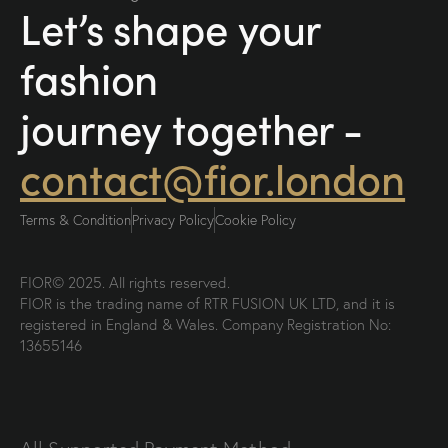
Let’s shape your
fashion
journey together -
contact@fior.london
Terms & Condition
Privacy Policy
Cookie Policy
FIOR© 2025. All rights reserved.
FIOR is the trading name of RTR FUSION UK LTD, and it is
registered in England & Wales. Company Registration No:
13655146