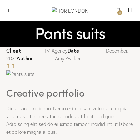
0
Pants suits
Client
Date
TV Agency
December,
Author
2021
Amy Walker
Creative portfolio
Dicta sunt explicabo. Nemo enim ipsam voluptatem quia
voluptas sit aspernatur aut odit aut fugit, sed quia.
Adipiscing elit sed do eiusmod tempor incididunt ut labore
et dolore magna aliqua.