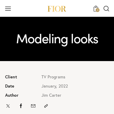
0
Modeling looks
Client
TV Programs
Date
January, 2022
Author
Jim Carter