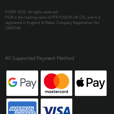
FIOR© 2025. All rights reserved.
FIOR is the trading name of RTR FUSION UK LTD, and it is
registered in England & Wales. Company Registration No:
13655146
All Supported Payment Method