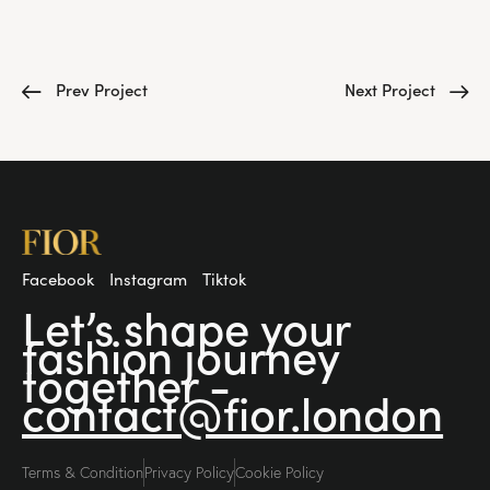
Prev Project
Next Project
Facebook
Instagram
Tiktok
Let’s shape your
fashion
journey
together -
contact@fior.london
Terms & Condition
Privacy Policy
Cookie Policy