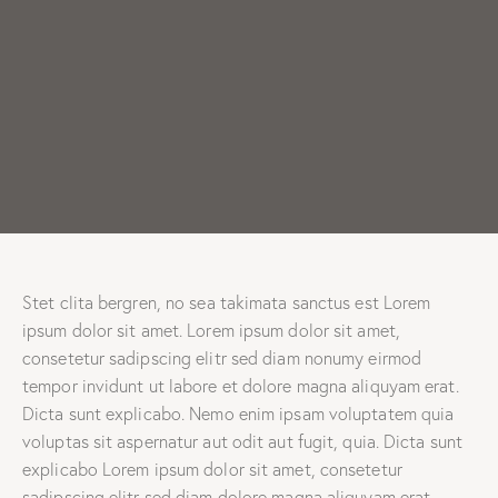
Stet clita bergren, no sea takimata sanctus est Lorem
ipsum dolor sit amet. Lorem ipsum dolor sit amet,
consetetur sadipscing elitr sed diam nonumy eirmod
tempor invidunt ut labore et dolore magna aliquyam erat.
Dicta sunt explicabo. Nemo enim ipsam voluptatem quia
voluptas sit aspernatur aut odit aut fugit, quia. Dicta sunt
explicabo Lorem ipsum dolor sit amet, consetetur
sadipscing elitr sed diam dolore magna aliquyam erat.