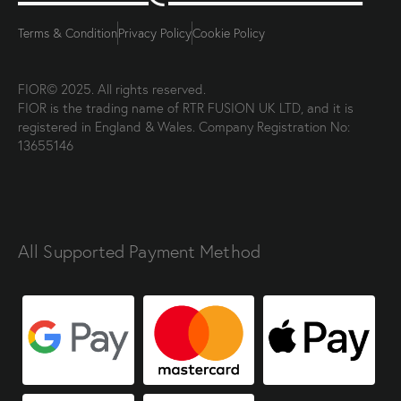
Terms & Condition
Privacy Policy
Cookie Policy
FIOR© 2025. All rights reserved.
FIOR is the trading name of RTR FUSION UK LTD, and it is
registered in England & Wales. Company Registration No:
13655146
All Supported Payment Method