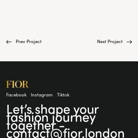
Prev Project
Next Project
Facebook
Instagram
Tiktok
Let’s shape your
fashion
journey
together -
contact@fior.london